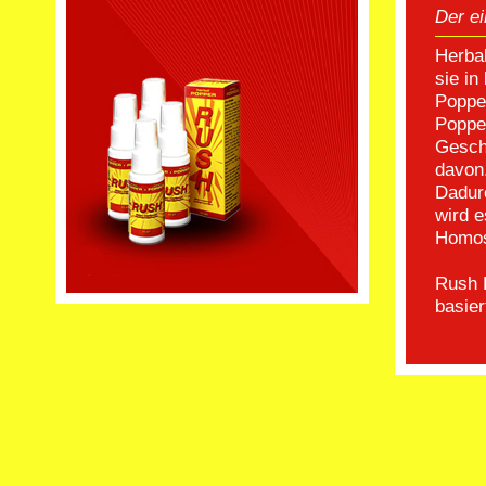
Der ei
Herbal
sie in
Popper
Poppe
Gesch
davon
Dadur
wird e
Homos
Rush H
basier